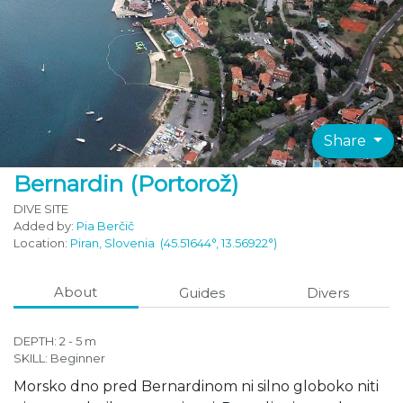
Share
Bernardin (Portorož)
DIVE SITE
Added by:
Pia Berčič
Location:
Piran, Slovenia
(45.51644°, 13.56922°)
About
Guides
Divers
DEPTH: 2 - 5 m
SKILL:
Beginner
Morsko dno pred Bernardinom ni silno globoko niti