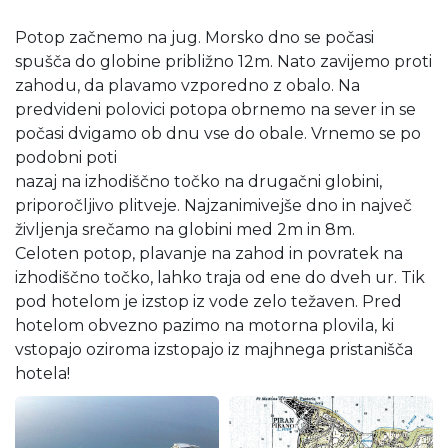
Potop začnemo na jug. Morsko dno se počasi
spušča do globine približno 12m. Nato zavijemo proti
zahodu, da plavamo vzporedno z obalo. Na
predvideni polovici potopa obrnemo na sever in se
počasi dvigamo ob dnu vse do obale. Vrnemo se po
podobni poti
nazaj na izhodiščno točko na drugačni globini,
priporočljivo plitveje. Najzanimivejše dno in največ
življenja srečamo na globini med 2m in 8m.
Celoten potop, plavanje na zahod in povratek na
izhodiščno točko, lahko traja od ene do dveh ur. Tik
pod hotelom je izstop iz vode zelo težaven. Pred
hotelom obvezno pazimo na motorna plovila, ki
vstopajo oziroma izstopajo iz majhnega pristanišča
hotela!