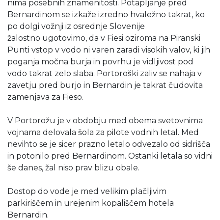
nima posebnih znamenitosti. Potapljanje pred
Bernardinom se izkaže izredno hvaležno takrat, ko
po dolgi vožnji iz osrednje Slovenije
žalostno ugotovimo, da v Fiesi oziroma na Piranski
Punti vstop v vodo ni varen zaradi visokih valov, ki jih
poganja močna burja in povrhu je vidljivost pod
vodo takrat zelo slaba. Portoroški zaliv se nahaja v
zavetju pred burjo in Bernardin je takrat čudovita
zamenjava za Fieso.
V Portorožu je v obdobju med obema svetovnima
vojnama delovala šola za pilote vodnih letal. Med
nevihto se je sicer prazno letalo odvezalo od sidrišča
in potonilo pred Bernardinom. Ostanki letala so vidni
še danes, žal niso prav blizu obale.
Dostop do vode je med velikim plačljivim
parkiriščem in urejenim kopališčem hotela
Bernardin.